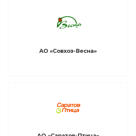
АО «Совхоз-Весна»
АО «Саратов-Птица»