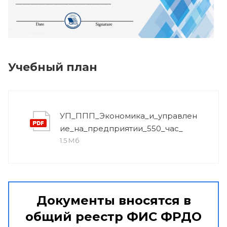
Учебный план
УП_ППП_Экономика_и_управлен
ие_на_предприятии_550_час_
1.5 Мб
Документы вносятся в
общий реестр ФИС ФРДО