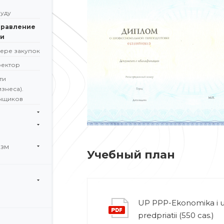
уду
правление
ии
фере закупок
ректор
ти
знеса).
нщиков
изм
Учебный план
и
UP PPP-Ekonomika i u
predpriatii (550 cas.)