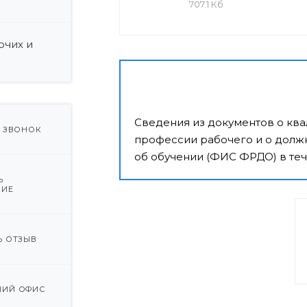
707.1 Кб
очих и
Сведения из документов о кв
Ь ЗВОНОК
профессии рабочего и о должн
об обучении (ФИС ФРДО) в теч
Ь
НИЕ
Ь ОТЗЫВ
ИЙ ОФИС