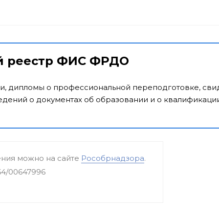
й реестр ФИС ФРДО
и, дипломы о профессиональной переподготовке, свид
дений о документах об образовании и о квалификации
ения можно на сайте
Рособрнадзора
.
64/00647996