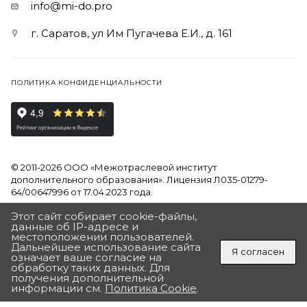
info@mi-do.pro
г. Саратов, ул Им Пугачева Е.И., д. 161
ПОЛИТИКА КОНФИДЕНЦИАЛЬНОСТИ
© 2011-2026 ООО «Межотраслевой институт
дополнительного образования». Лицензия Л035-01279-
64/00647996 от 17.04.2023 года.
Этот сайт собирает cookie-файлы,
Продолжая использовать наш сайт, вы даете согласие на
данные об IP-адресе и
обработку файлов Cookies и других пользовательских
местоположении пользователей.
данных, в соответствии с
Политикой на обработку
Дальнейшее использование сайта
Я согласен
персональных данных
означает ваше согласие на
обработку таких данных. Для
ПОЛУЧИТЬ ПОДАРОК
получения дополнительной
Разработан в Агентстве Андрея Полушина
«ДЛЯ ВАС ПОДАРОК ОТ ИНСТИТУТА»
информации см.
Политика Cookie
.