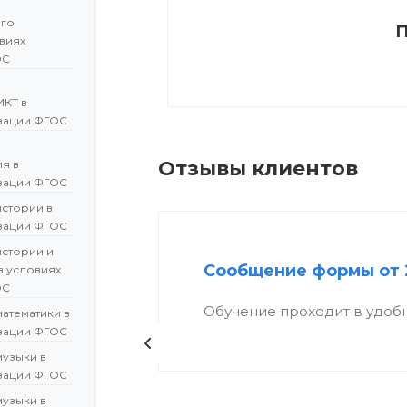
ого
П
овиях
ОС
ИКТ в
зации ФГОС
Отзывы клиентов
я в
зации ФГОС
истории в
зации ФГОС
истории и
Сообщение формы от 
в условиях
ОС
Обучение проходит в удоб
атематики в
зации ФГОС
музыки в
зации ФГОС
музыки в