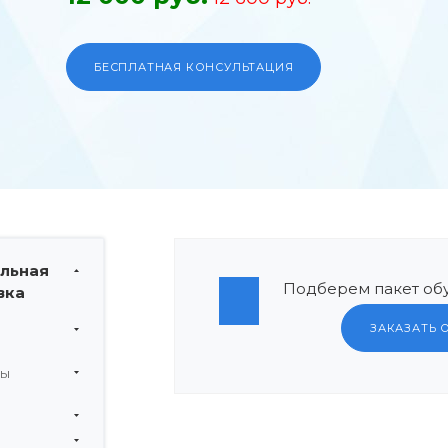
БЕСПЛАТНАЯ КОНСУЛЬТАЦИЯ
льная
Подберем пакет обу
вка
ЗАКАЗАТЬ 
мы