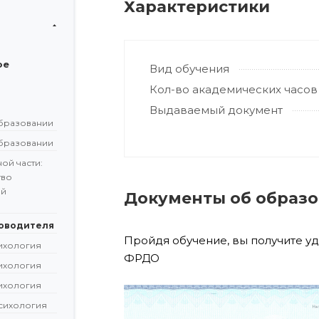
Характеристики
ое
Вид обучения
Кол-во академических часов
Выдаваемый документ
бразовании
бразовании
ой части:
тво
ой
Документы об образ
ководителя
Пройдя обучение, вы получите у
сихология
ФРДО
сихология
сихология
сихология