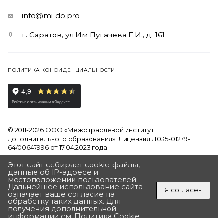
info@mi-do.pro
г. Саратов, ул Им Пугачева Е.И., д. 161
ПОЛИТИКА КОНФИДЕНЦИАЛЬНОСТИ
© 2011-2026 ООО «Межотраслевой институт
дополнительного образования». Лицензия Л035-01279-
64/00647996 от 17.04.2023 года.
Этот сайт собирает cookie-файлы,
Продолжая использовать наш сайт, вы даете согласие на
данные об IP-адресе и
обработку файлов Cookies и других пользовательских
местоположении пользователей.
данных, в соответствии с
Политикой на обработку
Дальнейшее использование сайта
Я согласен
персональных данных
означает ваше согласие на
обработку таких данных. Для
ПОЛУЧИТЬ ПОДАРОК
получения дополнительной
Разработан в Агентстве Андрея Полушина
«ДЛЯ ВАС ПОДАРОК ОТ ИНСТИТУТА»
информации см.
Политика Cookie
.