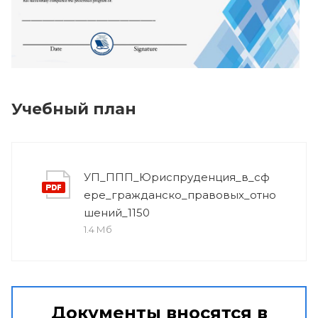
Учебный план
УП_ППП_Юриспруденция_в_сф
ере_гражданско_правовых_отно
шений_1150
1.4 Мб
Документы вносятся в