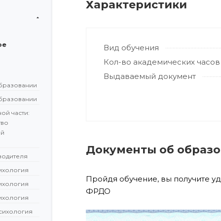
Характеристики
ое
Вид обучения
Кол-во академических часов
Выдаваемый документ
бразовании
бразовании
ой части:
тво
ой
Документы об образ
водителя
сихология
Пройдя обучение, вы получите у
сихология
ФРДО
сихология
сихология