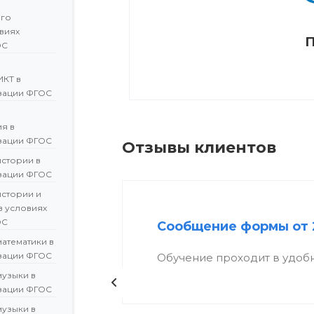
ого
овиях
П
ОС
ИКТ в
зации ФГОС
я в
зации ФГОС
Отзывы клиентов
истории в
зации ФГОС
истории и
в условиях
ОС
Сообщение формы от 
атематики в
зации ФГОС
Обучение проходит в удоб
музыки в
зации ФГОС
музыки в