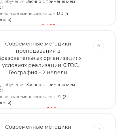
д обучения
:
Заочно с применением
ОТ
л-во академических часов
:
130 (4
дели)
5 200
5 460
Современные методики
преподавания в
бразовательных организациях
в условиях реализации ФГОС.
География - 2 недели
д обучения
:
Заочно с применением
ОТ
л-во академических часов
:
72 (2
дели)
4 000
4 200
Современные методики