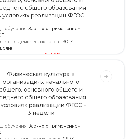
общего, основного общего и
реднего общего образования
в условиях реализации ФГОС
д обучения
:
Заочно с применением
ОТ
л-во академических часов
:
130 (4
дели)
5 200
5 460
Физическая культура в
организациях начального
общего, основного общего и
реднего общего образования
 условиях реализации ФГОС -
3 недели
д обучения
:
Заочно с применением
ОТ