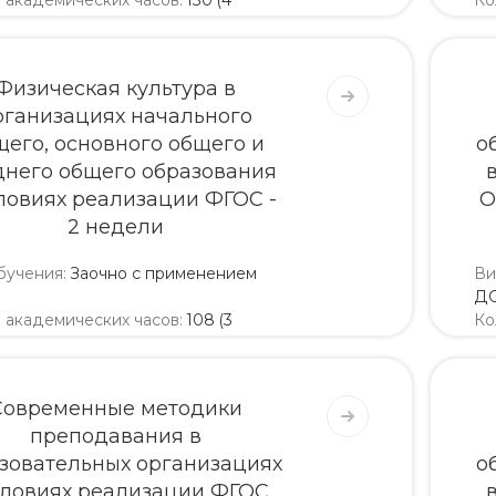
о академических часов
:
130 (4
Ко
и)
не
5 200
5 460
Физическая культура в
рганизациях начального
щего, основного общего и
о
днего общего образования
ловиях реализации ФГОС -
О
2 недели
бучения
:
Заочно с применением
Ви
Д
о академических часов
:
108 (3
Ко
и)
не
4 320
4 536
Современные методики
преподавания в
зовательных организациях
о
словиях реализации ФГОС.