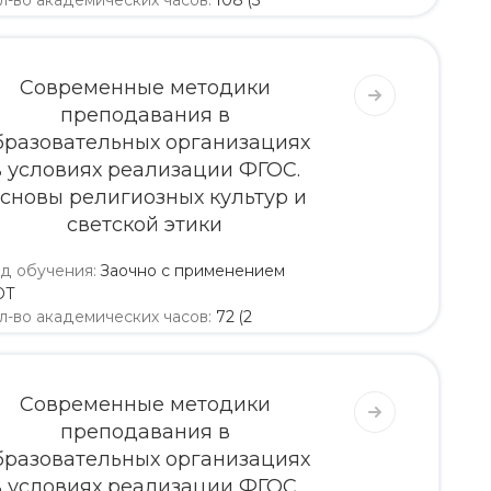
л-во академических часов
:
108 (3
дели)
4 320
4 536
Современные методики
преподавания в
бразовательных организациях
в условиях реализации ФГОС.
сновы религиозных культур и
светской этики
д обучения
:
Заочно с применением
ОТ
л-во академических часов
:
72 (2
дели)
4 000
4 200
Современные методики
преподавания в
бразовательных организациях
в условиях реализации ФГОС.