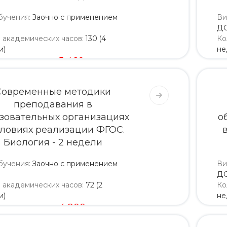
бучения
:
Заочно с применением
Ви
Д
о академических часов
:
130 (4
Ко
и)
не
5 200
5 460
Современные методики
преподавания в
зовательных организациях
о
словиях реализации ФГОС.
Биология - 2 недели
бучения
:
Заочно с применением
Ви
Д
о академических часов
:
72 (2
Ко
и)
не
4 000
4 200