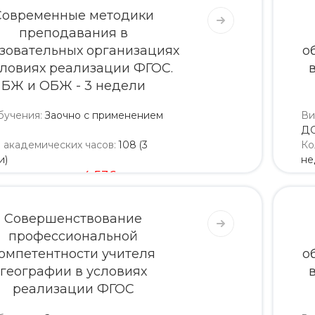
Современные методики
преподавания в
зовательных организациях
о
словиях реализации ФГОС.
БЖ и ОБЖ - 3 недели
бучения
:
Заочно с применением
Ви
Д
о академических часов
:
108 (3
Ко
и)
не
4 320
4 536
Совершенствование
профессиональной
омпетентности учителя
о
географии в условиях
реализации ФГОС