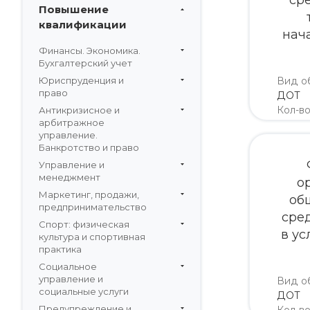
ср
Повышение
квалификации
нач
Финансы. Экономика.
Бухгалтерский учет
Юриспруденция и
Вид о
право
ДОТ
Кол-в
Антикризисное и
арбитражное
недел
управление.
Банкротство и право
Управление и
менеджмент
о
Маркетинг, продажи,
об
предпринимательство
сре
Спорт: физическая
в ус
культура и спортивная
практика
Социальное
управление и
Вид о
социальные услуги
ДОТ
Предупреждение и