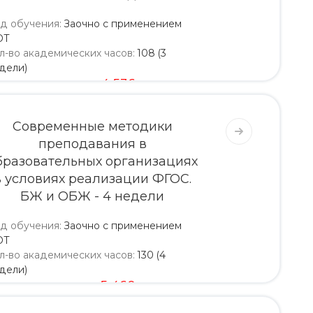
д обучения
:
Заочно с применением
ОТ
л-во академических часов
:
108 (3
дели)
4 320
4 536
Современные методики
преподавания в
бразовательных организациях
в условиях реализации ФГОС.
БЖ и ОБЖ - 4 недели
д обучения
:
Заочно с применением
ОТ
л-во академических часов
:
130 (4
дели)
5 200
5 460