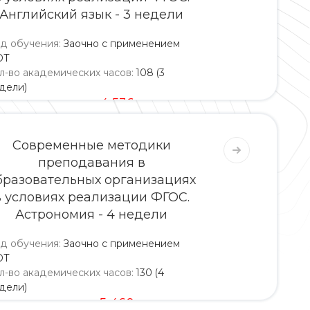
Английский язык - 3 недели
д обучения
:
Заочно с применением
ОТ
л-во академических часов
:
108 (3
дели)
4 320
4 536
Современные методики
преподавания в
бразовательных организациях
в условиях реализации ФГОС.
Астрономия - 4 недели
д обучения
:
Заочно с применением
ОТ
л-во академических часов
:
130 (4
дели)
5 200
5 460