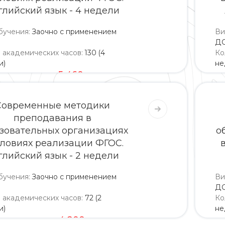
глийский язык - 4 недели
бучения
:
Заочно с применением
Ви
Д
о академических часов
:
130 (4
Ко
и)
не
5 200
5 460
Современные методики
преподавания в
зовательных организациях
о
словиях реализации ФГОС.
глийский язык - 2 недели
бучения
:
Заочно с применением
Ви
Д
о академических часов
:
72 (2
Ко
и)
не
4 000
4 200