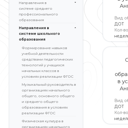
Направления в
Ан
системе среднего
профессионального
Вид о
образования
ДОТ
Направления в
Кол-в
системе школьного
недел
образования
Формирование навыков
учебной деятельности
средствами педагогических
технологий у учащихся
начальных классов в
обра
условиях реализации ФГОС
в у
Музыкальный руководитель в
Ан
организациях начального
общего, основного общего
Вид о
и среднего общего
ДОТ
образования в условиях
Кол-в
реализации ФГОС
недел
Физическая культура в
организациях начального