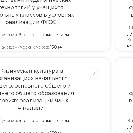
едствами педагогических
технологий у учащихся
с
альных классов в условиях
реализации ФГОС
Ви
Д
бучения
:
Заочно с применением
Ко
не
о академических часов
:
130 (4
и)
5 200
5 460
Физическая культура в
рганизациях начального
щего, основного общего и
днего общего образования
с
ловиях реализации ФГОС -
в
4 недели
бучения
:
Заочно с применением
Ви
Д