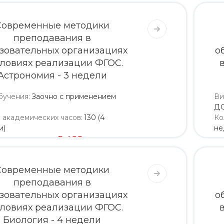
Современные методики
преподавания в
зовательных организациях
о
словиях реализации ФГОС.
Астрономия - 3 недели
бучения
:
Заочно с применением
Ви
Д
о академических часов
:
130 (4
Ко
и)
не
5 200
5 460
Современные методики
преподавания в
зовательных организациях
о
словиях реализации ФГОС.
Биология - 4 недели