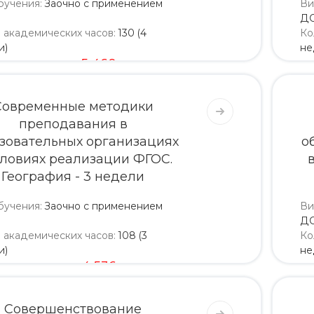
бучения
:
Заочно с применением
Ви
Д
о академических часов
:
130 (4
Ко
и)
не
5 200
5 460
Современные методики
преподавания в
зовательных организациях
о
словиях реализации ФГОС.
География - 3 недели
бучения
:
Заочно с применением
Ви
Д
о академических часов
:
108 (3
Ко
и)
не
4 320
4 536
Совершенствование