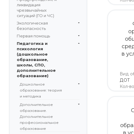
Кол-в
ликвидация
недел
чрезвычайных
ситуаций (ГО и ЧС)
Экологическая
безопасность
о
Первая помощь
об
Педагогика и
сре
психология
в ус
(дошкольное
образование,
школы, СПО,
дополнительное
Вид о
образование)
ДОТ
Дошкольное
Кол-в
образование: теория
недел
и методика
Дополнительное
образование.
Дополнительное
профессиональное
обра
образование
в у