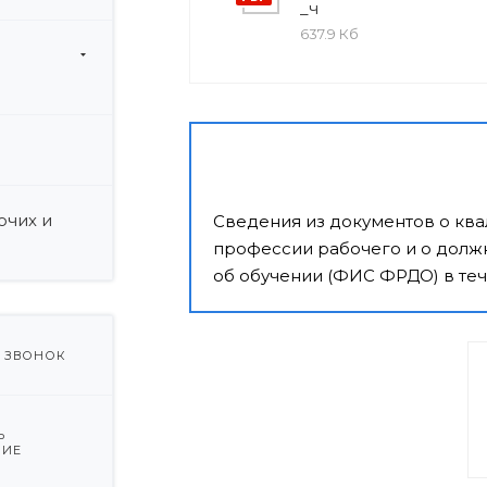
_ч
637.9 Кб
и
очих и
Сведения из документов о кв
профессии рабочего и о должн
об обучении (ФИС ФРДО) в теч
Ь ЗВОНОК
Ь
НИЕ