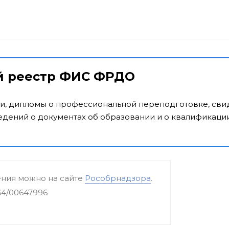
й реестр ФИС ФРДО
и, дипломы о профессиональной переподготовке, свид
дений о документах об образовании и о квалификации
ения можно на сайте
Рособрнадзора
.
64/00647996