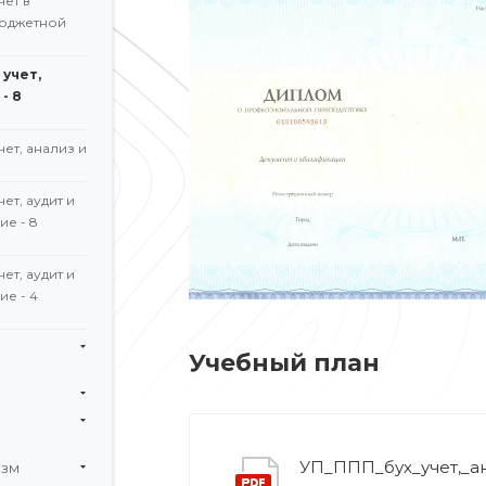
чет в
юджетной
учет,
- 8
ет, анализ и
ет, аудит и
е - 8
ет, аудит и
е - 4
Учебный план
УП_ППП_бух_учет,_ан
изм