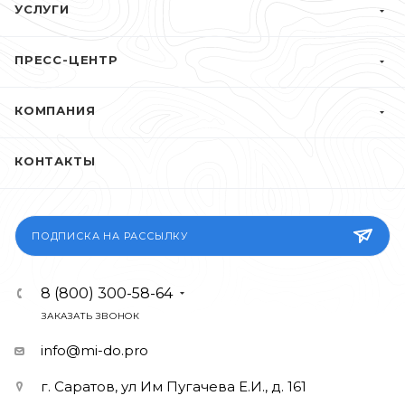
Надежность и легитимность
Имеем все необходимые лицензии,
разрешения и аккредитации Министерства
образования, Министерства труда,
Росреестра, ФСБ.
То, что вам нужно
Корректируем программу обучения в
соответствии с вашими пожеланиями.
Cогласовываем с вами формулировку
квалификации в дипломе.
НАЗАД К СПИСКУ